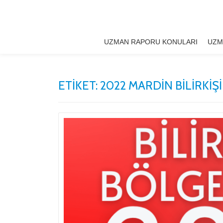
İçeriğe
geç
UZMAN RAPORU KONULARI
UZM
ETIKET:
2022 MARDIN BILIRKIŞI