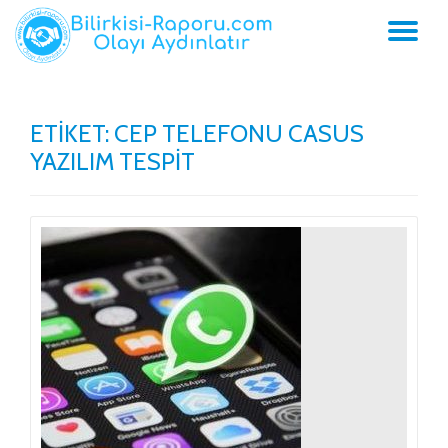
İçeriğe
geç
ETIKET:
CEP TELEFONU CASUS
YAZILIM TESPIT