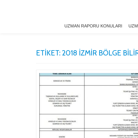
İçeriğe
geç
UZMAN RAPORU KONULARI
UZM
ETIKET:
2018 İZMIR BÖLGE BILIR